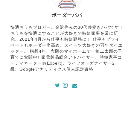
ボーダーパパ
快適おうちブロガー、金沢住みの30代共働きパパです！
おうちを快適にすることが大好きで時短家事を常に研
究、2021年4月から仕事も時短勤務に！ 仕事もプライ
ベートもボーダー率高め。スイーツ大好きの万年ダイエ
ッター。 構想4年、念願のマイホームで一姫二太郎の子
育てに奮闘中♪ 家電製品総合アドバイザー、時短家事コ
ーディネーター®(Expert)、ライフオーガナイザー2
級、Googleアナリティクス個人認定資格