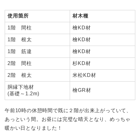
使用箇所
材木種
1階 間柱
檜KD材
1階 根太
檜KD材
1階 筋違
檜KD材
2階 間柱
杉KD材
2階 根太
米松KD材
胴縁下地材
檜GR材
(基礎～1.2m)
午前10時の休憩時間で既に２階が出来上がっていて、
あっという間。お昼には完璧な晴天となり、めっちゃ
暖かい日となりました！