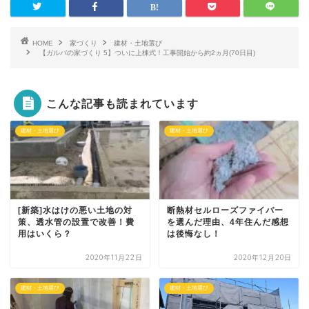
HOME
家づくり
建材・土地選び
【ガルバの家づくり 5】ついに上棟式！工事開始から約2ヵ月(70日目)
こんな記事も読まれています
建材・土地選び
建材・土地選び
[新築]水はけの悪い土地の対
断熱材セルローズファイバー
策、透水管の設置で改善！費
を選んだ理由、4年住んだ感想
用はいくら？
は後悔なし！
2020年11月22日
2020年12月20日
建材・土地選び
建材・土地選び