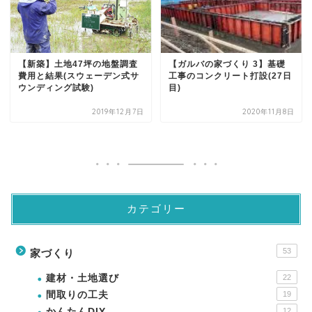
【新築】土地47坪の地盤調査
【ガルバの家づくり 3】基礎
費用と結果(スウェーデン式サ
工事のコンクリート打設(27日
ウンディング試験)
目)
2019年12月7日
2020年11月8日
カテゴリー
53
家づくり
建材・土地選び
22
間取りの工夫
19
かんたんDIY
12