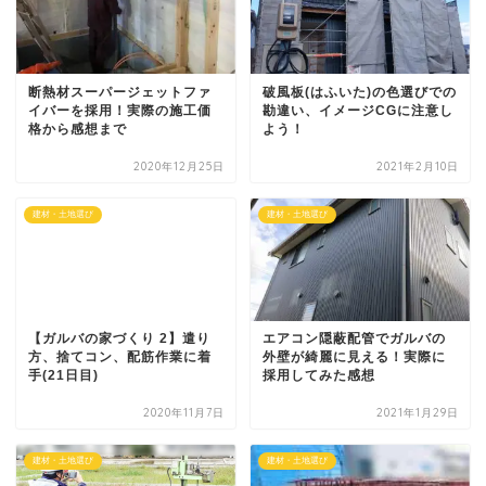
断熱材スーパージェットファ
破風板(はふいた)の色選びでの
イバーを採用！実際の施工価
勘違い、イメージCGに注意し
格から感想まで
よう！
2020年12月25日
2021年2月10日
建材・土地選び
建材・土地選び
【ガルバの家づくり 2】遣り
エアコン隠蔽配管でガルバの
方、捨てコン、配筋作業に着
外壁が綺麗に見える！実際に
手(21日目)
採用してみた感想
2020年11月7日
2021年1月29日
建材・土地選び
建材・土地選び