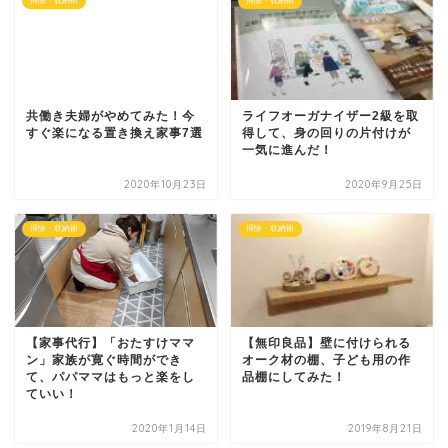
掃除・収納術
掃除・収納術
共働き夫婦がやめてみた！今
ライフオーガナイザー2級を取
すぐ楽になる置き換え家事7選
得して、身の回りの片付けが
一気に進んだ！
2020年10月23日
2020年9月25日
掃除・収納術
掃除・収納術
【家事代行】「おたすけママ
【無印良品】壁に付けられる
ン」家族が寛ぐ時間ができ
オーク材の棚、子ども用の作
て、パパママはもっと楽をし
品棚にしてみた！
ていい！
2020年1月14日
2019年8月21日