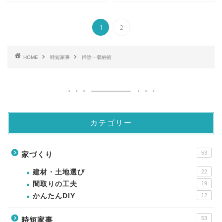
1
2
HOME
時短家事
掃除・収納術
カテゴリー
53
家づくり
建材・土地選び
22
間取りの工夫
19
かんたんDIY
12
53
時短家事