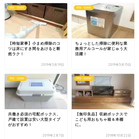
掃除・収納術
掃除・収納術
【時短家事】小まめ掃除のコ
ちょっとした掃除に便利な業
ツは床にすき間をあけると断
務用アルコールが家じゅう大
然ラク！
活躍！
2019年5月19日
2019年5月15日
掃除・収納術
掃除・収納術
共働き必須の宅配ボックス、
【無印良品】収納ボックスで
戸建て設置は安い大型タイプ
こども用おもちゃ箱＆本棚
がおすすめ！
に。
2019年2月7日
2018年10月22日