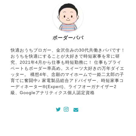
ボーダーパパ
快適おうちブロガー、金沢住みの30代共働きパパです！
おうちを快適にすることが大好きで時短家事を常に研
究、2021年4月から仕事も時短勤務に！ 仕事もプライ
ベートもボーダー率高め。スイーツ大好きの万年ダイエ
ッター。 構想4年、念願のマイホームで一姫二太郎の子
育てに奮闘中♪ 家電製品総合アドバイザー、時短家事コ
ーディネーター®(Expert)、ライフオーガナイザー2
級、Googleアナリティクス個人認定資格