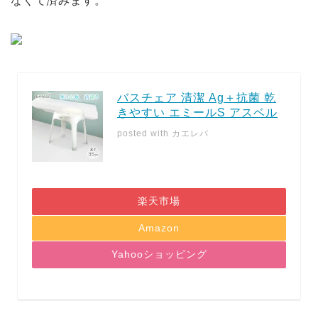
なくて済みます。
バスチェア 清潔 Ag＋抗菌 乾
きやすい エミールS アスベル
posted with
カエレバ
楽天市場
Amazon
Yahooショッピング