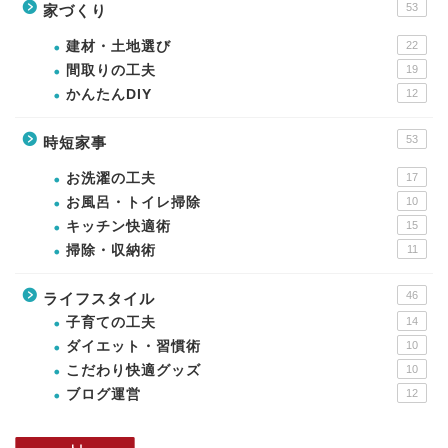
53
家づくり
建材・土地選び
22
間取りの工夫
19
かんたんDIY
12
53
時短家事
お洗濯の工夫
17
お風呂・トイレ掃除
10
キッチン快適術
15
掃除・収納術
11
46
ライフスタイル
子育ての工夫
14
ダイエット・習慣術
10
こだわり快適グッズ
10
ブログ運営
12