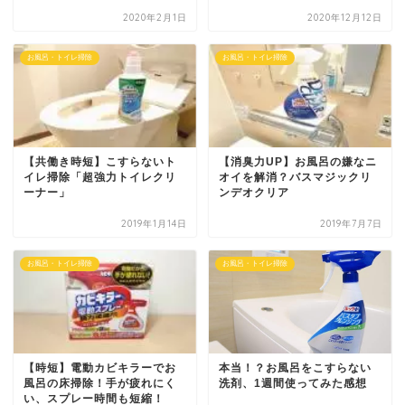
2020年2月1日
2020年12月12日
お風呂・トイレ掃除
お風呂・トイレ掃除
【共働き時短】こすらないト
【消臭力UP】お風呂の嫌なニ
イレ掃除「超強力トイレクリ
オイを解消？バスマジックリ
ーナー」
ンデオクリア
2019年1月14日
2019年7月7日
お風呂・トイレ掃除
お風呂・トイレ掃除
【時短】電動カビキラーでお
本当！？お風呂をこすらない
風呂の床掃除！手が疲れにく
洗剤、1週間使ってみた感想
い、スプレー時間も短縮！