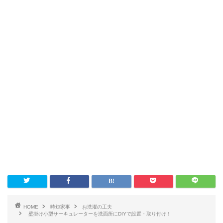
HOME
時短家事
お洗濯の工夫
壁掛け小型サーキュレーターを洗面所にDIYで設置・取り付け！