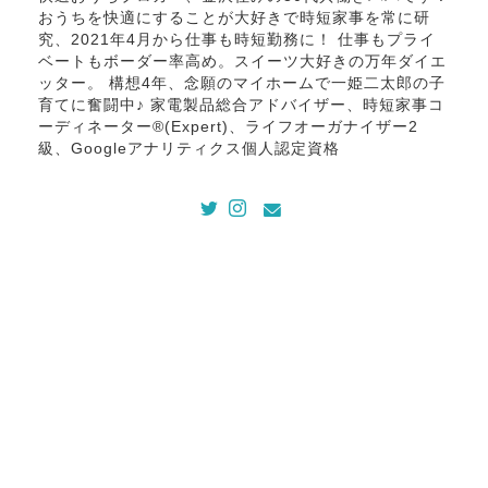
おうちを快適にすることが大好きで時短家事を常に研
究、2021年4月から仕事も時短勤務に！ 仕事もプライ
ベートもボーダー率高め。スイーツ大好きの万年ダイエ
ッター。 構想4年、念願のマイホームで一姫二太郎の子
育てに奮闘中♪ 家電製品総合アドバイザー、時短家事コ
ーディネーター®(Expert)、ライフオーガナイザー2
級、Googleアナリティクス個人認定資格