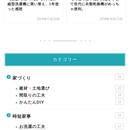
縦型洗濯機に買い替え、1年使
て世代に衣類乾燥機がめっち
った感想
ゃ便利。
2019年11月20日
2018年10月21日
カテゴリー
53
家づくり
建材・土地選び
22
間取りの工夫
19
かんたんDIY
12
53
時短家事
お洗濯の工夫
17