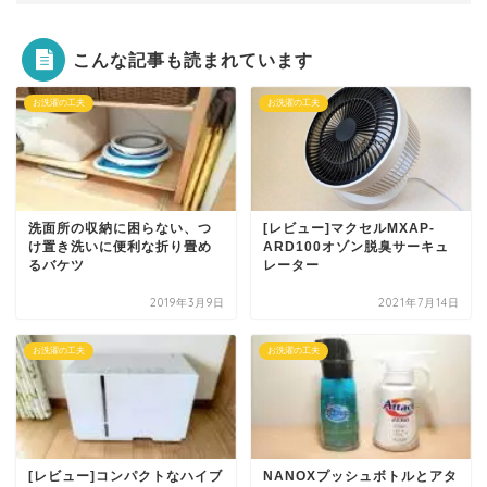
こんな記事も読まれています
お洗濯の工夫
お洗濯の工夫
洗面所の収納に困らない、つ
[レビュー]マクセルMXAP-
け置き洗いに便利な折り畳め
ARD100オゾン脱臭サーキュ
るバケツ
レーター
2019年3月9日
2021年7月14日
お洗濯の工夫
お洗濯の工夫
[レビュー]コンパクトなハイブ
NANOXプッシュボトルとアタ