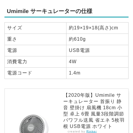
Umimile サーキュレーターの仕様
サイズ
約19×19×18(高さ)cm
重さ
約610g
電源
USB電源
消費電力
4W
電源コード
1.4m
【2020年版】Umimile サ
ーキュレーター 首振り 静
音 壁掛け 扇風機 18cm 小
型 卓上 6畳 風量3段階調節
パワフル送風 省エネ 5枚羽
根 USB電源 ホワイト
created by
Rinker