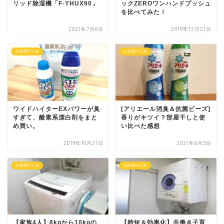
リッド除湿機「F-YHUX90」
ックZEROワンハンドプッシュ
を比べてみた！
2021年7月6日
2019年12月21日
お洗濯の工夫
お洗濯の工夫
ワイドハイターEXパワーが臭
[アリエール消臭＆抗菌ビーズ]
すぎて、酸素系漂白剤をまと
香りがキツイ？部屋干しと使
め買い。
い比べた感想
2019年10月21日
2021年6月5日
お洗濯の工夫
お洗濯の工夫
【家族4人】8kgから10kgの
【時短＆効率化】共働き子育