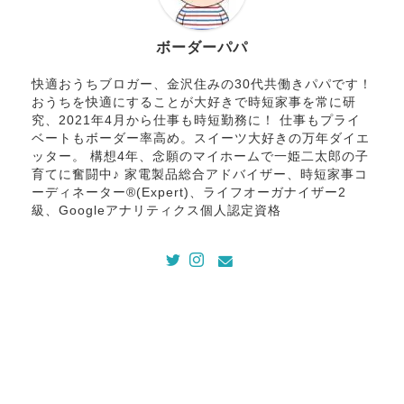
ボーダーパパ
快適おうちブロガー、金沢住みの30代共働きパパです！
おうちを快適にすることが大好きで時短家事を常に研
究、2021年4月から仕事も時短勤務に！ 仕事もプライ
ベートもボーダー率高め。スイーツ大好きの万年ダイエ
ッター。 構想4年、念願のマイホームで一姫二太郎の子
育てに奮闘中♪ 家電製品総合アドバイザー、時短家事コ
ーディネーター®(Expert)、ライフオーガナイザー2
級、Googleアナリティクス個人認定資格