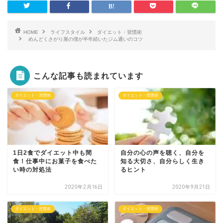
HOME
ライフスタイル
ダイエット・習慣術
めんどくさがり屋の僕が半年続いたジム通いのコツ
こんな記事も読まれています
ダイエット・習慣術
ダイエット・習慣術
1日2食でダイエット中も間
自分の心の声を聴く、自分を
食！仕事中にお菓子を食べた
知る大切さ、自分らしく生き
い時の対処法
るヒント
2020年2月16日
2020年9月21日
ダイエット・習慣術
ダイエット・習慣術