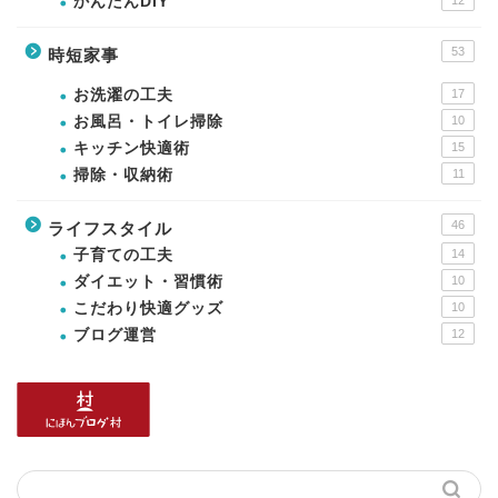
かんたんDIY
12
53
時短家事
お洗濯の工夫
17
お風呂・トイレ掃除
10
キッチン快適術
15
掃除・収納術
11
46
ライフスタイル
子育ての工夫
14
ダイエット・習慣術
10
こだわり快適グッズ
10
ブログ運営
12