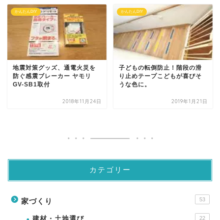
かんたんDIY
かんたんDIY
地震対策グッズ、通電火災を
子どもの転倒防止！階段の滑
防ぐ感震ブレーカー ヤモリ
り止めテープこどもが喜びそ
GV-SB1取付
うな色に。
2018年11月24日
2019年1月21日
カテゴリー
53
家づくり
建材・土地選び
22