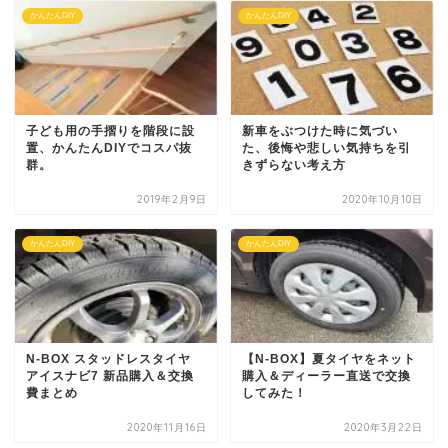
かんたんDIY
かんたんDIY
子ども用の手摺りを階段に設
新車をぶつけた時に気づい
置、かんたんDIYでコスパ抜
た、後悔や悲しい気持ちを引
群。
きずらない考え方
2019年2月9日
2020年10月10日
かんたんDIY
かんたんDIY
N-BOX スタッドレスタイヤ
【N-BOX】夏タイヤをネット
アイスナビ7 新品購入＆交換
購入＆ディーラー直送で交換
費まとめ
してみた！
2020年11月16日
2020年3月22日