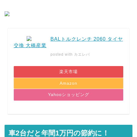
BALトルクレンチ 2060 タイヤ
交換 大橋産業
posted with
カエレバ
楽天市場
Amazon
Yahooショッピング
車2台だと年間1万円の節約に！